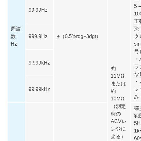
5
99.99Hz
10
正
周波
流
数
999.9Hz
±（0.5%rdg+3dgt）
ク
Hz
s
号
・
9.999kHz
ラ
約
な
11MΩ
・
または
99.99kHz
レ
約
み
10MΩ
（測定
確
時の
範
ACVレ
5
ンジに
1k
よる）
60