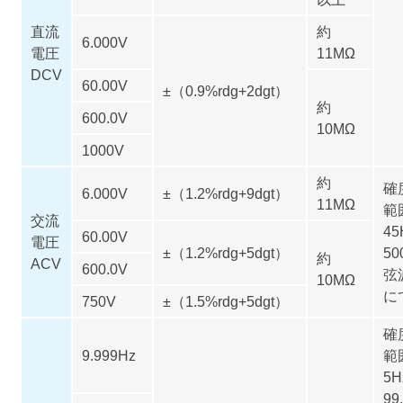
直流
約
6.000V
電圧
11MΩ
DCV
60.00V
±（0.9%rdg+2dgt）
約
600.0V
10MΩ
1000V
約
確
6.000V
±（1.2%rdg+9dgt）
11MΩ
範
交流
45
60.00V
電圧
±（1.2%rdg+5dgt）
50
約
ACV
600.0V
弦
10MΩ
に
750V
±（1.5%rdg+5dgt）
確
9.999Hz
範
5
99