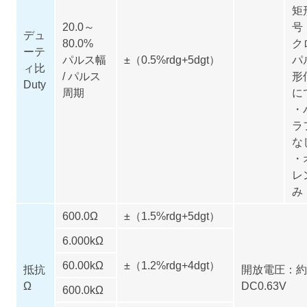
矩
20.0～
号
デュ
80.0%
ク
ーテ
パルス幅
±（0.5%rdg+5dgt）
パ
ィ比
/ パルス
形
Duty
周期
に
・
ラ
な
・
レ
み
600.0Ω
±（1.5%rdg+5dgt）
6.000kΩ
60.00kΩ
±（1.2%rdg+4dgt）
抵抗
開放電圧：約
Ω
DC0.63V
600.0kΩ