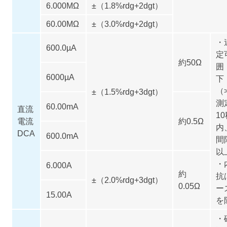
6.000MΩ
±（1.8%rdg+2dgt）
60.00MΩ
±（3.0%rdg+2dgt）
・
600.0µA
定
約50Ω
囲
6000µA
下
（
±（1.5%rdg+3dgt）
測
60.00mA
直流
1
電流
約0.5Ω
内
DCA
600.0mA
間
以
・
6.000A
約
抗
±（2.0%rdg+3dgt）
0.05Ω
ー
15.00A
を
・