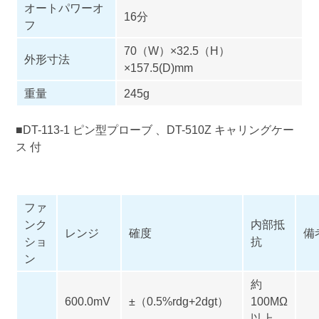
オートパワーオ
16分
フ
70（W）×32.5（H）
外形寸法
×157.5(D)mm
重量
245g
■DT-113-1 ピン型プローブ 、DT-510Z キャリングケー
ス 付
ファ
ンク
内部抵
レンジ
確度
備
ショ
抗
ン
約
600.0mV
±（0.5%rdg+2dgt）
100MΩ
以上