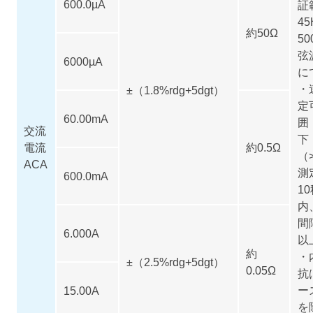
600.0µA
証
45
約50Ω
50
弦
6000µA
に
・
±（1.8%rdg+5dgt）
定
60.00mA
囲
交流
下
電流
約0.5Ω
（
ACA
測
600.0mA
1
内
間
6.000A
以
約
・
±（2.5%rdg+5dgt）
0.05Ω
抗
ー
15.00A
を