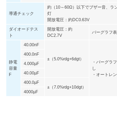
約（10～60Ω）以下でブザー音、ラ
導通チェック
灯
開放電圧：約DC0.63V
ダイオードテス
開放電圧：約
バーグラフ表
ト
DC2.7V
40.00nF
400.0nF
±（5.0%rdg+6dgt）
静電
・バーグラフ
4.000µF
容量
し
40.00µF
F
・オートレン
400.0µF
±（7.0%rdg+10dgt）
4000µF