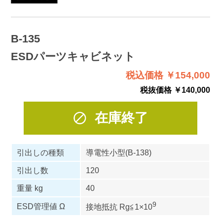
B-135
ESDパーツキャビネット
税込価格 ￥154,000
税抜価格 ￥140,000
在庫終了
引出しの種類
導電性小型(B-138)
引出し数
120
重量 kg
40
9
ESD管理値 Ω
接地抵抗 Rg≦1×10