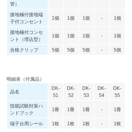
管）
接地極付接地端
1個
1個
1個
-
1個
子付コンセント
接地極付コンセ
1個
1個
1個
-
1個
ント（埋込型）
合格クリップ
5個
5個
5個
-
5個
明細表（付属品）
DK-
DK-
DK-
DK-
DK-
品名
51
52
53
54
55
技能試験対策ハ
1冊
1冊
1冊
-
1冊
ンドブック
端子台用シール
1枚
1枚
1枚
-
1枚