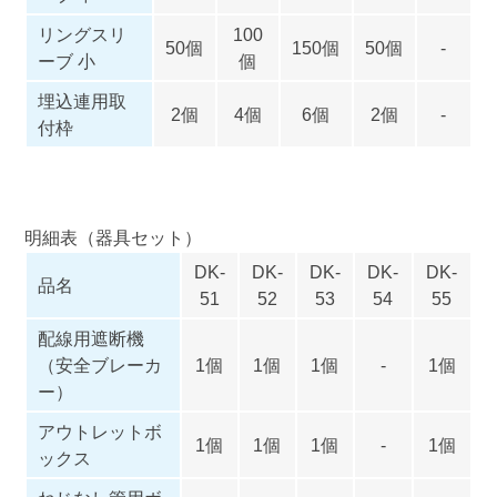
リングスリ
100
50個
150個
50個
-
ーブ 小
個
埋込連用取
2個
4個
6個
2個
-
付枠
明細表（器具セット）
DK-
DK-
DK-
DK-
DK-
品名
51
52
53
54
55
配線用遮断機
（安全ブレーカ
1個
1個
1個
-
1個
ー）
アウトレットボ
1個
1個
1個
-
1個
ックス