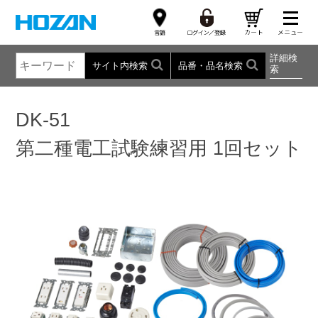
詳細検
サイト内検索
品番・品名検索
索
DK-51
第二種電工試験練習用 1回セット