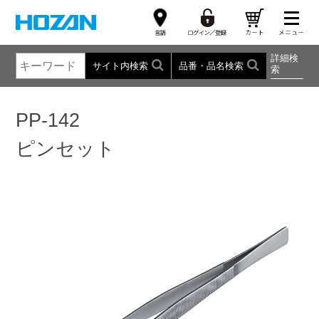
詳細検
サイト内検索
品番・品名検索
索
PP-142
ピンセット