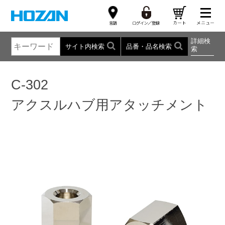
詳細検
サイト内検索
品番・品名検索
索
C-302
アクスルハブ用アタッチメント