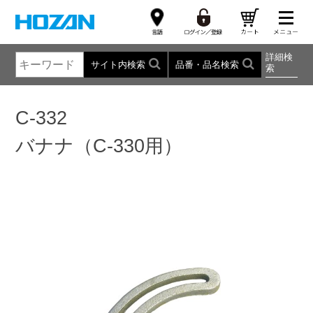
詳細検
サイト内検索
品番・品名検索
索
C-332
バナナ（C-330用）