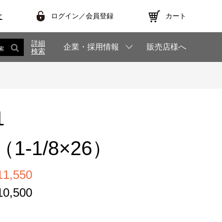
ログイン／会員登録
カート
文
詳細
企業・採用情報
販売店様へ
索
検索
1
1-1/8×26）
,550
,500