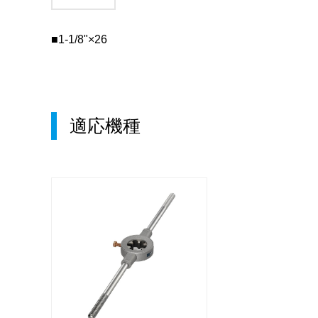
■1-1/8"×26
適応機種