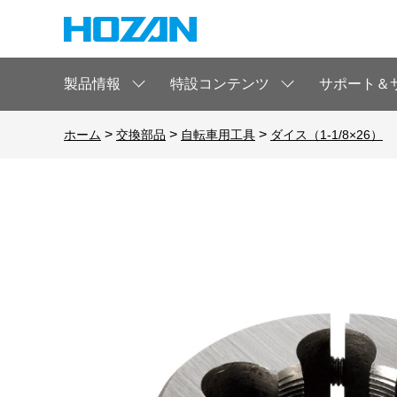
製品情報
特設コンテンツ
サポート＆
>
>
>
ホーム
交換部品
自転車用工具
ダイス（1-1/8×26）