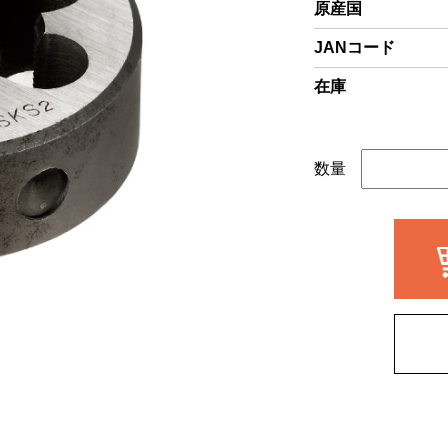
原産国
JANコード
在庫
数量