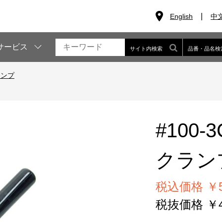
English
中
サービス
サイト内検索
品番・品名検
ランプ
#100-3
クラン
税込価格 ￥50
税抜価格 ￥46