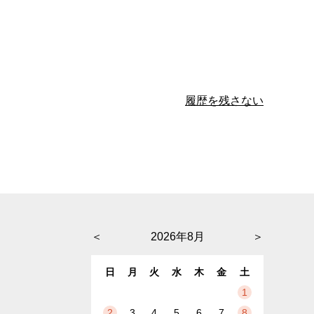
履歴を残さない
＜
2026年8月
＞
日
月
火
水
木
金
土
1
2
3
4
5
6
7
8