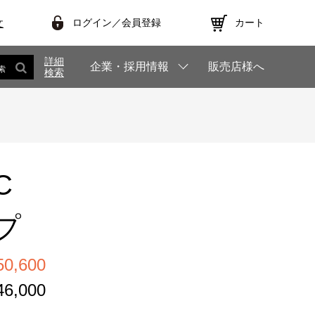
ログイン／会員登録
カート
文
詳細
企業・採用情報
販売店様へ
索
検索
C
プ
,600
,000