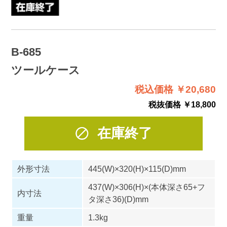
B-685
ツールケース
税込価格 ￥20,680
税抜価格 ￥18,800
在庫終了
外形寸法
445(W)×320(H)×115(D)mm
437(W)×306(H)×(本体深さ65+フ
内寸法
タ深さ36)(D)mm
重量
1.3kg