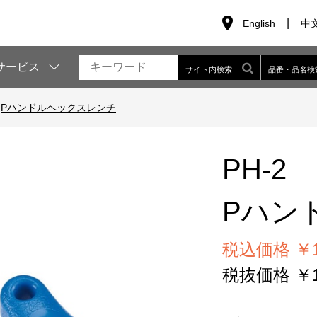
English
中
サービス
サイト内検索
品番・品名検
>
Pハンドルヘックスレンチ
PH-2
Pハン
税込価格 ￥1
税抜価格 ￥1