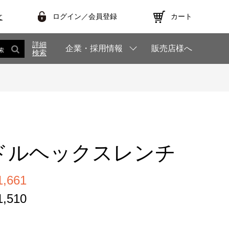
ログイン／会員登録
カート
文
詳細
企業・採用情報
販売店様へ
索
検索
ドルヘックスレンチ
,661
,510