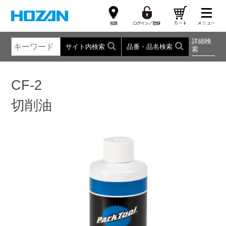
詳細検
サイト内検索
品番・品名検索
索
CF-2
切削油