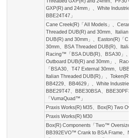
Threaded GXP(R) and 24mm、PF30 Outb
GXP(R) and 24mm」、White Industri
BBE24T47」
Cane Creek(R)「All Models」、Cerami
Threaded DUB(R) and 30mm、Italian T
DUB(R) and 30mm」、Easton(R)「Cinch
30mm、BSA Threaded DUB(R)、Italian
Racing™「BSA DUB(R)、BSA30」、Ko
Outboard DUB(R) and 30mm」、Race F
「BSA30、T47 External 30mm、UBB 46
Italian Threaded DUB(R)」、Token(
BB4229、BB4629」、White Industrie
BBE29T47、BBE30BSA、BBE30PF30、
「VumaQuad™」
Praxis Works(R) M35、Box(R) Two Overs
Praxis Works(R) M30
Box(R) Components「Two™ Oversiz
BB392EVO™ Crank to BSA Frame、Me