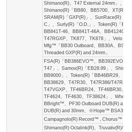
Shimano(R)、T47 External 24mm」、S
Shimano(R)「BB80、BB5700、XT(R) BB
SRAM(R)「GXP(R)」、SunRace(R)「BB-
C」、Surly(R)「O.D.」、Token(R)「BB8
BB841T-46、BB841T-46A、BB4124C
T47RGXP、TK877、TK878」、Velo Orang
Mfg™「BB30 Outboard、BB30A、BSA Th
Threaded GXP(R) and 24mm」
FSA(R)「BB386EVO™、BB392EVO™ Cra
T47」、Samox(R)「EB28.99」、Shimano(
BB9000」、Token(R)「BB46BR29、BB
BB38629、T47R30、T47R386/T47R392
T47VGXP、TF46BR24、TF46BR30、T
TF4624、TF4630、TF38624」、Wheel
BBright™、PF30 Outboard DUB(R) and 
DUB(R) and 30mm、※Hope™ BSA
Campagnolo(R) Record™ , Chorus™ , Ce
Shimano(R) Octalink(R)、Truvativ(R)/B