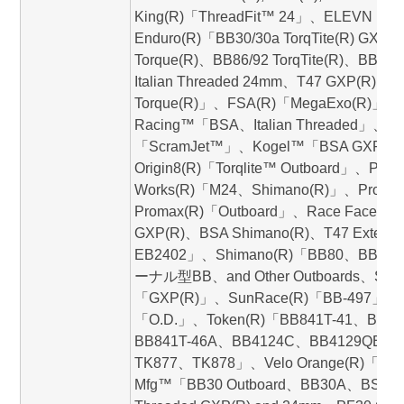
King(R)「ThreadFit™ 24」、ELEVN Rac
Enduro(R)「BB30/30a TorqTite(R) GXP(R)
Torque(R)、BB86/92 TorqTite(R)、BBrig
Italian Threaded 24mm、T47 GXP(R), 24m
Torque(R)」、FSA(R)「MegaExo(R)」
Racing™「BSA、Italian Threaded」、
「ScramJet™」、Kogel™「BSA GXP(R)、
Origin8(R)「Torqlite™ Outboard」、Phi
Works(R)「M24、Shimano(R)」、Profile 
Promax(R)「Outboard」、Race Face(R
GXP(R)、BSA Shimano(R)、T47 Extern
EB2402」、Shimano(R)「BB80、BB5
ーナル型BB、and Other Outboards、STE
「GXP(R)」、SunRace(R)「BB-497」、Su
「O.D.」、Token(R)「BB841T-41、BB84
BB841T-46A、BB4124C、BB4129QB、
TK877、TK878」、Velo Orange(R)「Thre
Mfg™「BB30 Outboard、BB30A、BSA Th