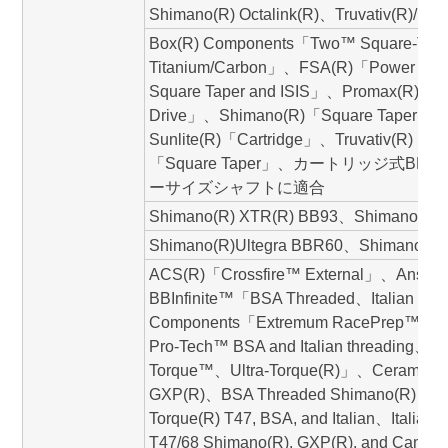
Shimano(R) Octalink(R)、Truvativ(R)/B
Box(R) Components「Two™ Square-Tape
Titanium/Carbon」、FSA(R)「Power Pro™
Square Taper and ISIS」、Promax(R)「S
Drive」、Shimano(R)「Square Taper an
Sunlite(R)「Cartridge」、Truvativ(R)「P
「Square Taper」、カートリッジ式BB、O
ーサイズシャフトに適合
Shimano(R) XTR(R) BB93、Shimano(R) 
Shimano(R)Ultegra BBR60、Shimano(R)
ACS(R)「Crossfire™ External」、Answ
BBInfinite™「BSA Threaded、Italian Th
Components「Extremum RacePrep™、
Pro-Tech™ BSA and Italian threading、
Torque™、Ultra-Torque(R)」、CeramicS
GXP(R)、BSA Threaded Shimano(R) and
Torque(R) T47, BSA, and Italian、Italia
T47/68 Shimano(R), GXP(R), and Campag