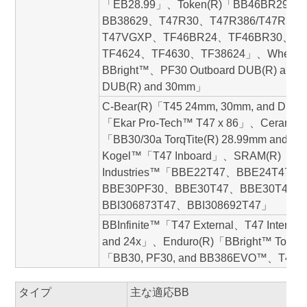
「EB28.99」、Token(R)「BB46BR29、
BB38629、T47R30、T47R386/T47R392
T47VGXP、TF46BR24、TF46BR30、T
TF4624、TF4630、TF38624」、Wheel
BBright™、PF30 Outboard DUB(R) and 
DUB(R) and 30mm」
C-Bear(R)「T45 24mm, 30mm, and DU
「Ekar Pro-Tech™ T47 x 86」、Ceramic
「BB30/30a TorqTite(R) 28.99mm and 
Kogel™「T47 Inboard」、SRAM(R)「T4
Industries™「BBE22T47、BBE24T47
BBE30PF30、BBE30T47、BBE30T47HD
BBI306873T47、BBI308692T47」
BBInfinite™「T47 External、T47 Internal
and 24x」、Enduro(R)「BBright™ Torq
「BB30, PF30, and BB386EVO™、T47 E
タイプ
主な適応BB