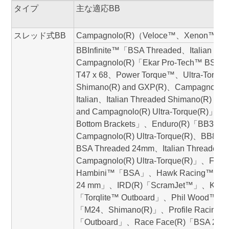
タイプ
主な適応BB
スレッド式BB
Campagnolo(R)（Veloce™、Xenon™、
BBInfinite™「BSA Threaded、Italian Th
Campagnolo(R)「Ekar Pro-Tech™ BSA and
T47 x 68、Power Torque™、Ultra-Torq
Shimano(R) and GXP(R)、Campagnolo(R) 
Italian、Italian Threaded Shimano(R) a
and Campagnolo(R) Ultra-Torque(R)」
Bottom Brackets」、Enduro(R)「BB30/30a 
Campagnolo(R) Ultra-Torque(R)、BB86/92
BSA Threaded 24mm、Italian Threaded
Campagnolo(R) Ultra-Torque(R)」、Fu
Hambini™「BSA」、Hawk Racing™「BS
24 mm」、IRD(R)「ScramJet™」、Kogel
「Torqlite™ Outboard」、Phil Wood™「B
「M24、Shimano(R)」、Profile Racing(R
「Outboard」、Race Face(R)「BSA 24