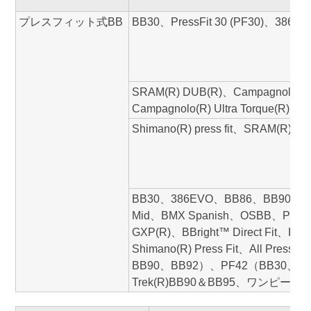
プレスフィット式BB
BB30、PressFit 30 (PF30)、386
SRAM(R) DUB(R)、Campagnolo(R)
Campagnolo(R) Ultra Torque(R)
Shimano(R) press fit、SRAM(R) GXP(
BB30、386EVO、BB86、BB90、B
Mid、BMX Spanish、OSBB、PF30、P
GXP(R)、BBright™ Direct Fit、PF30
Shimano(R) Press Fit、All Press
BB90、BB92）、PF42（BB30、O
Trek(R)BB90＆BB95、ワンピ