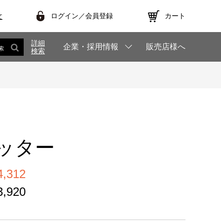
ログイン／会員登録
カート
文
詳細
企業・採用情報
販売店様へ
索
検索
ッター
,312
,920