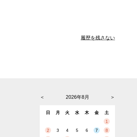
履歴を残さない
＜
2026年8月
＞
日
月
火
水
木
金
土
1
2
3
4
5
6
7
8