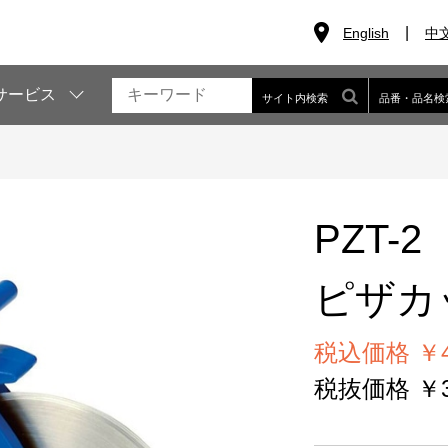
English
中
サービス
サイト内検索
品番・品名検
PZT-2
ピザカ
税込価格 ￥4
税抜価格 ￥3