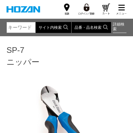
詳細検
サイト内検索
品番・品名検索
索
SP-7
ニッパー