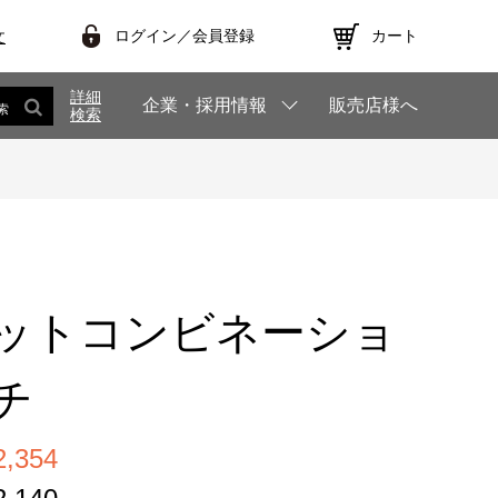
ログイン／会員登録
カート
文
詳細
企業・採用情報
販売店様へ
索
検索
6
ットコンビネーショ
チ
,354