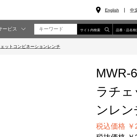
English
中
サービス
サイト内検索
品番・品名検
チェットコンビネーションレンチ
MWR-
ラチェ
ンレン
税込価格 ￥2