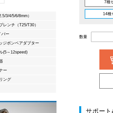
7種
14
/3/4/5/6/8mm）
レンチ（T25/T30）
イバー
数量
ッジボンベアダプター
5～12speed)
器
ナー
リング
サポート