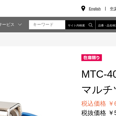
English
中
サービス
サイト内検索
品番・品名検
MTC-4
マルチ
税込価格 ￥6
税抜価格 ￥5