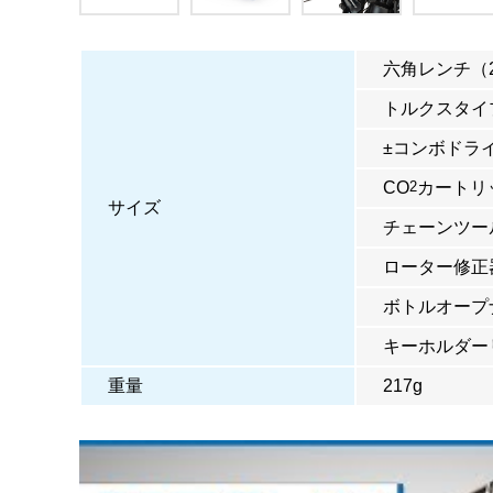
六角レンチ（2.5
トルクスタイプ
±コンボドラ
CO
2
カートリ
サイズ
チェーンツール(
ローター修正
ボトルオープ
キーホルダー
重量
217g