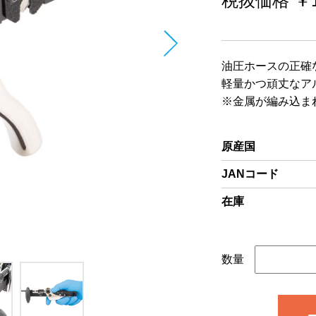
税抜価格 ￥18
油圧ホースの正確
軽量かつ頑丈なア
※金属が編み込ま
原産国
JANコード
在庫
数量