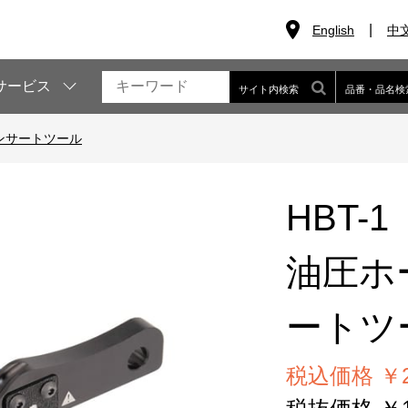
English
中
サービス
サイト内検索
品番・品名検
ンサートツール
HBT-1
油圧ホ
ートツ
税込価格 ￥20