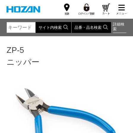
詳細検
サイト内検索
品番・品名検索
索
ZP-5
ニッパー