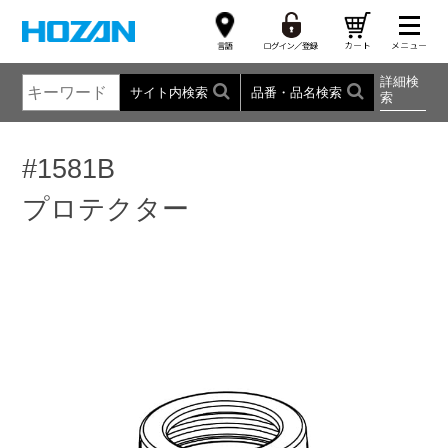
詳細検
サイト内検索
品番・品名検索
索
#1581B
プロテクター