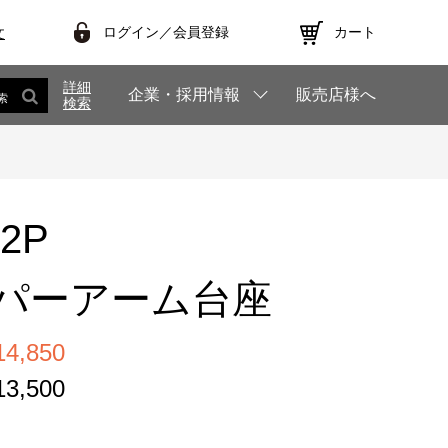
ログイン／会員登録
カート
文
詳細
企業・採用情報
販売店様へ
索
検索
.2P
パーアーム台座
,850
,500