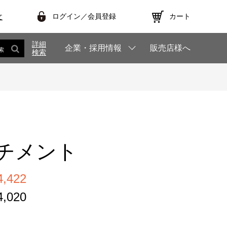
ログイン／会員登録
カート
文
詳細
企業・採用情報
販売店様へ
索
検索
チメント
,422
,020