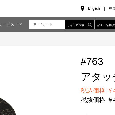
English
中
サービス
サイト内検索
品番・品名検
#763
アタッ
税込価格 ￥4
税抜価格 ￥4