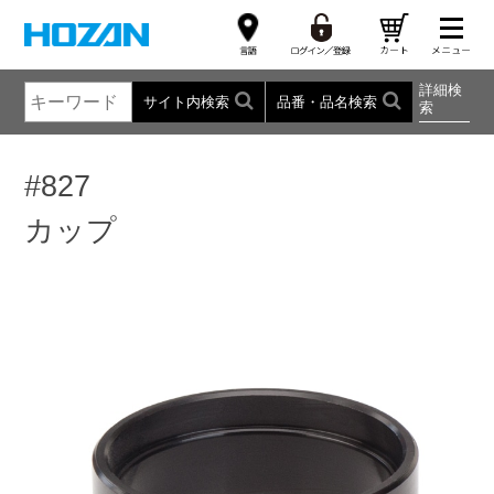
詳細検
サイト内検索
品番・品名検索
索
#827
カップ