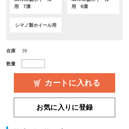
用 7溝
用 6溝
シマノ製ホイール用
在庫
39
数量
お気に入りに登録