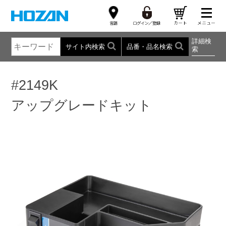
詳細検
サイト内検索
品番・品名検索
索
#2149K
アップグレードキット