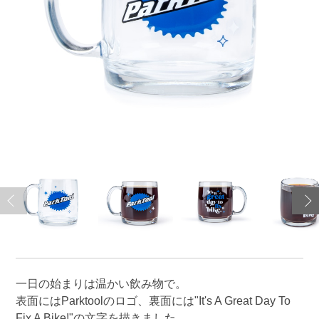
一日の始まりは温かい飲み物で。
表面にはParktoolのロゴ、裏面には"It's A Great Day To
Fix A Bike!"の文字を描きました。