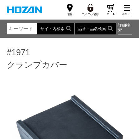
詳細検
サイト内検索
品番・品名検索
索
#1971
クランプカバー