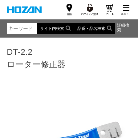
詳細検
サイト内検索
品番・品名検索
索
DT-2.2
ローター修正器