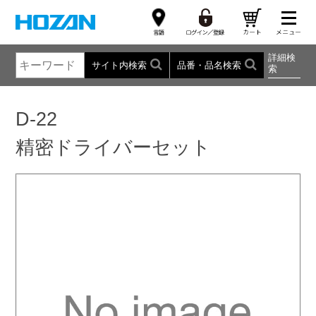
詳細検
サイト内検索
品番・品名検索
索
D-22
精密ドライバーセット