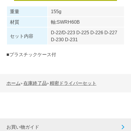
重量
155g
材質
軸:SWRH60B
D-22/D-223 D-225 D-226 D-227
セット内容
D-230 D-231
■プラスチックケース付
ホーム
在庫終了品
精密ドライバーセット
>
>
お買い物ガイド