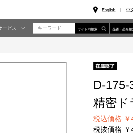
English
中
サービス
サイト内検索
品番・品名検
D-175-
精密ド
税込価格 ￥4
税抜価格 ￥4