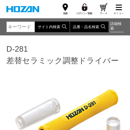
詳細検
サイト内検索
品番・品名検索
索
D-281
差替セラミック調整ドライバー