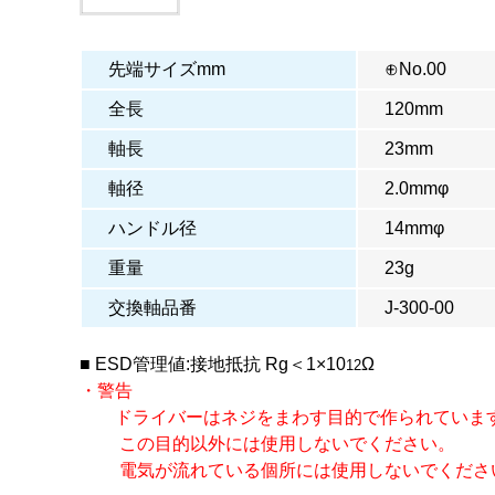
先端サイズmm
⊕No.00
全長
120mm
軸長
23mm
軸径
2.0mmφ
ハンドル径
14mmφ
重量
23g
交換軸品番
J-300-00
■ ESD管理値:接地抵抗 Rg＜1×10
Ω
12
・警告
ドライバーはネジをまわす目的で作られていま
この目的以外には使用しないでください。
電気が流れている個所には使用しないでくださ