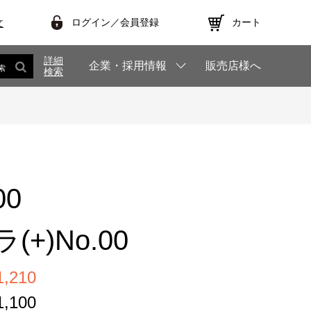
ログイン／会員登録
カート
文
詳細
企業・採用情報
販売店様へ
索
検索
00
+)No.00
,210
,100