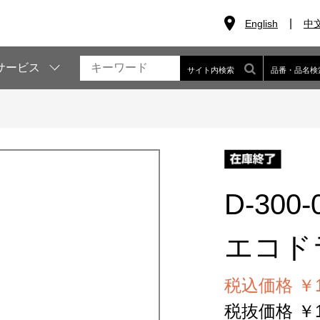
English
中
サービス
サイト内検索
品番・品名検
D-300-
エコドラ(
税込価格 ￥1
税抜価格 ￥1