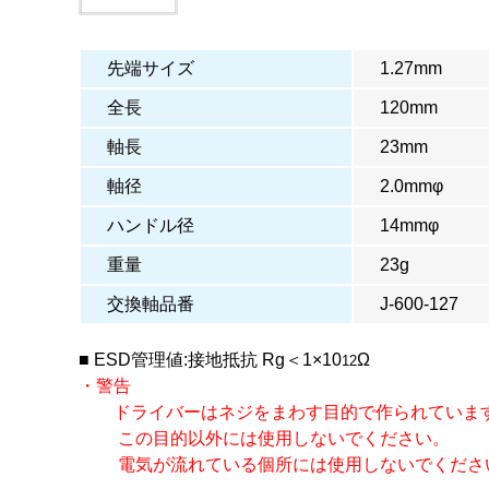
先端サイズ
1.27mm
全長
120mm
軸長
23mm
軸径
2.0mmφ
ハンドル径
14mmφ
重量
23g
交換軸品番
J-600-127
■ ESD管理値:接地抵抗 Rg＜1×10
Ω
12
・警告
ドライバーはネジをまわす目的で作られていま
この目的以外には使用しないでください。
電気が流れている個所には使用しないでくださ