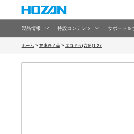
製品情報
特設コンテンツ
サポート＆
>
>
ホーム
在庫終了品
エコドラ(六角)1.27