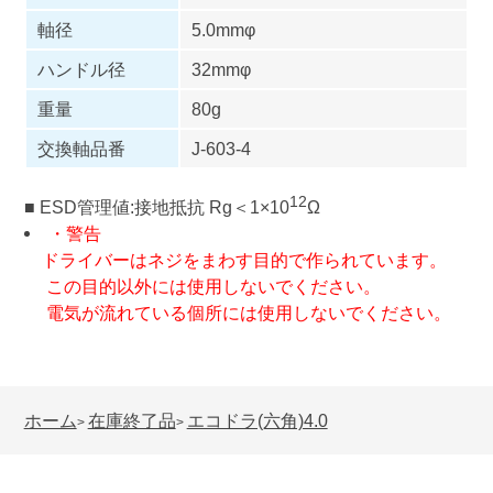
軸径
5.0mmφ
ハンドル径
32mmφ
重量
80g
交換軸品番
J-603-4
12
■ ESD管理値:接地抵抗 Rg＜1×10
Ω
・警告
ドライバーはネジをまわす目的で作られています。
この目的以外には使用しないでください。
電気が流れている個所には使用しないでください。
ホーム
在庫終了品
エコドラ(六角)4.0
>
>