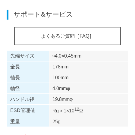
サポート&サービス
よくあるご質問［FAQ］
先端サイズ
⊖4.0×0.45mm
全長
178mm
軸長
100mm
軸径
4.0mmφ
ハンドル径
19.8mmφ
12
ESD管理値
Rg＜1×10
Ω
重量
25g