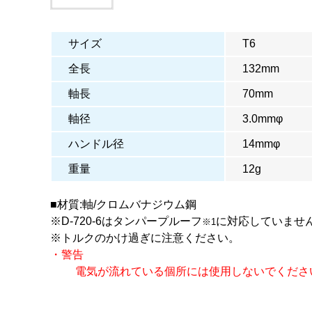
サイズ
T6
全長
132mm
軸長
70mm
軸径
3.0mmφ
ハンドル径
14mmφ
重量
12g
■材質:軸/クロムバナジウム鋼
※D-720-6はタンパープルーフ
に対応していませ
※1
※トルクのかけ過ぎに注意ください。
・警告
電気が流れている個所には使用しないでくださ