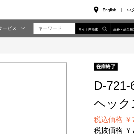
English
中
サービス
サイト内検索
品番・品名検
D-721-
ヘック
税込価格 ￥7
税抜価格 ￥7