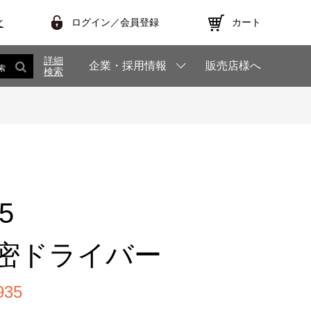
ログイン／会員登録
カート
文
詳細
企業・採用情報
販売店様へ
索
検索
.5
精密ドライバー
35