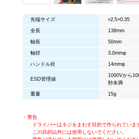
先端サイズ
⊖2.5×0.35
全長
138mm
軸長
50mm
軸径
3.0mmφ
ハンドル径
14mmφ
1000Vから
ESD管理値
秒未満
重量
15g
・警告
ドライバーはネジをまわす目的で作られていま
この目的以外には使用しないでください。