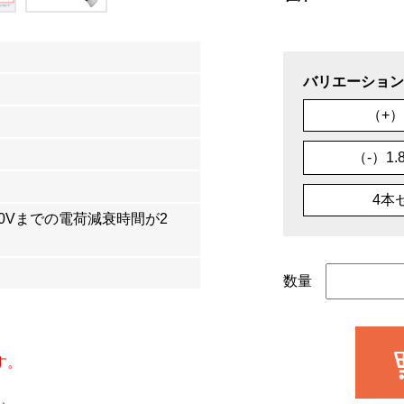
バリエーション
（+）
（-）1.
4本
100Vまでの電荷減衰時間が2
数量
す。