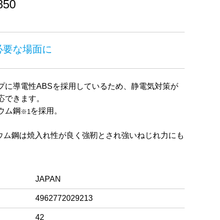
50
必要な場面に
プに導電性ABSを採用しているため、静電気対策が
応できます。
ウム鋼
を採用。
※1
ジウム鋼は焼入れ性が良く強靭とされ強いねじれ力にも
JAPAN
4962772029213
42