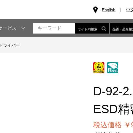
English
中
サービス
サイト内検索
品番・品名検
密ドライバー
D-92-2
ESD
税込価格 ￥9