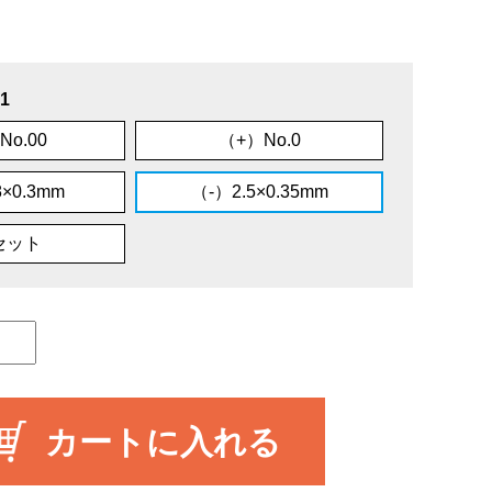
1
No.00
（+）No.0
8×0.3mm
（-）2.5×0.35mm
セット
カートに入れる