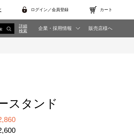
ログイン／会員登録
カート
文
詳細
企業・採用情報
販売店様へ
索
検索
ースタンド
,860
,600