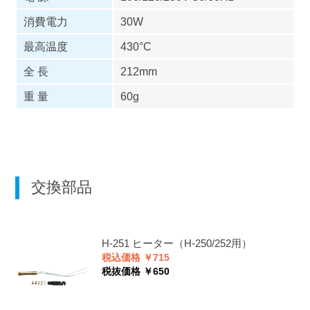
消費電力
30W
最高温度
430°C
全 長
212mm
重 量
60g
交換部品
H-251
ヒーター（H-250/252用）
税込価格 ￥715
税抜価格 ￥650