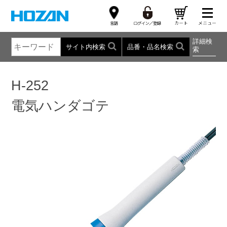
詳細検
サイト内検索
品番・品名検索
索
H-252
電気ハンダゴテ