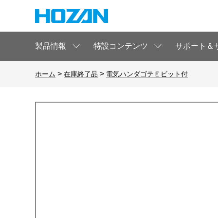
製品情報
特設コンテンツ
サポート＆
>
>
ホーム
在庫終了品
電気ハンダゴテＥビット付