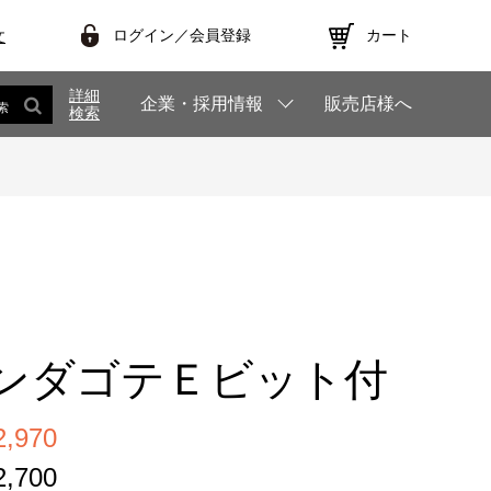
ログイン／会員登録
カート
文
詳細
企業・採用情報
販売店様へ
索
検索
ンダゴテＥビット付
,970
,700