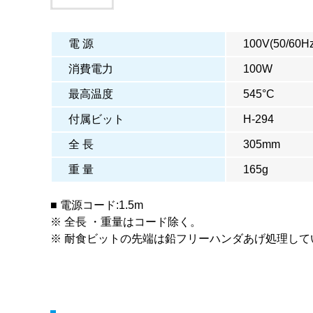
電 源
100V(50/60Hz
消費電力
100W
最高温度
545°C
付属ビット
H-294
全 長
305mm
重 量
165g
■ 電源コード:1.5m
※ 全長 ・重量はコード除く。
※ 耐食ビットの先端は鉛フリーハンダあげ処理しています。