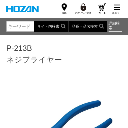
詳細検
サイト内検索
品番・品名検索
索
P-213B
ネジプライヤー