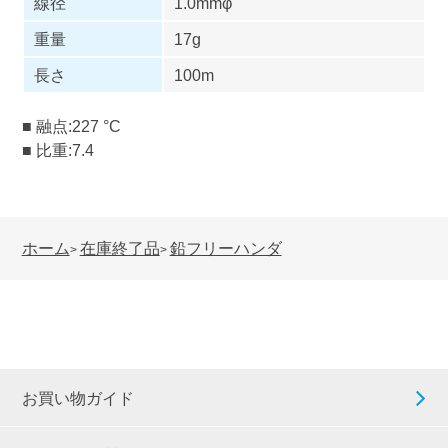
線径
1.0mmφ
重量
17g
長さ
100m
■ 融点:227 °C
■ 比重:7.4
ホーム
在庫終了品
鉛フリーハンダ
>
>
お買い物ガイド