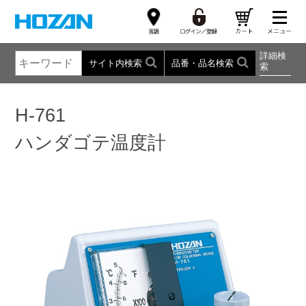
詳細検
サイト内検索
品番・品名検索
索
H-761
ハンダゴテ温度計