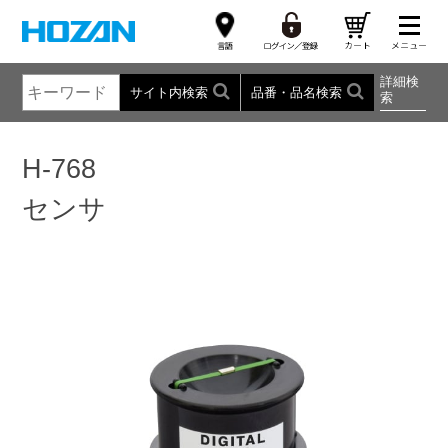
詳細検
サイト内検索
品番・品名検索
索
H-768
センサ