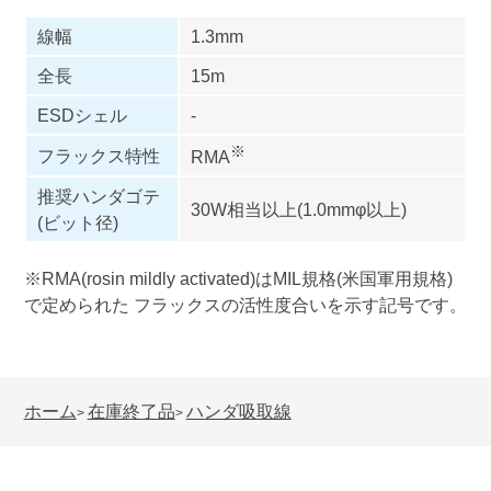
線幅
1.3mm
全長
15m
ESDシェル
-
※
フラックス特性
RMA
推奨ハンダゴテ
30W相当以上(1.0mmφ以上)
(ビット径)
※RMA(rosin mildly activated)はMIL規格(米国軍用規格)
で定められた フラックスの活性度合いを示す記号です。
ホーム
在庫終了品
ハンダ吸取線
>
>