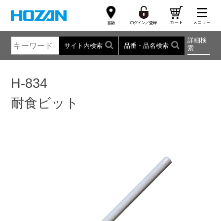
詳細検
サイト内検索
品番・品名検索
索
H-834
耐食ビット