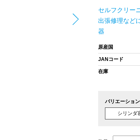
セルフクリー
出張修理など
器
原産国
JANコード
在庫
バリエーション
シリンダ容