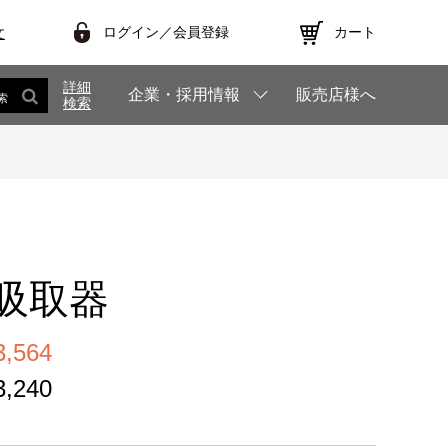
ログイン／会員登録
カート
文
詳細
企業・採用情報
販売店様へ
索
検索
吸取器
,564
,240