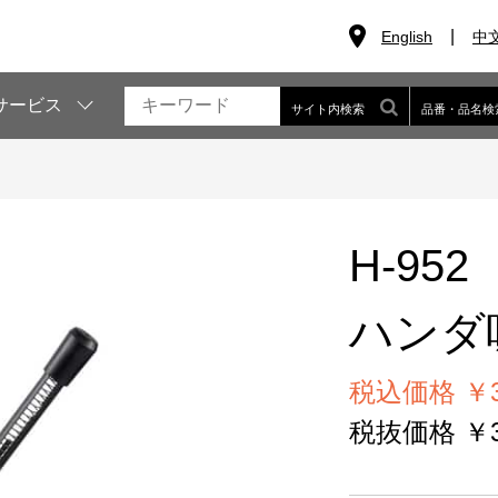
English
中
サービス
サイト内検索
品番・品名検
H-952
ハンダ
税込価格 ￥3
税抜価格 ￥3