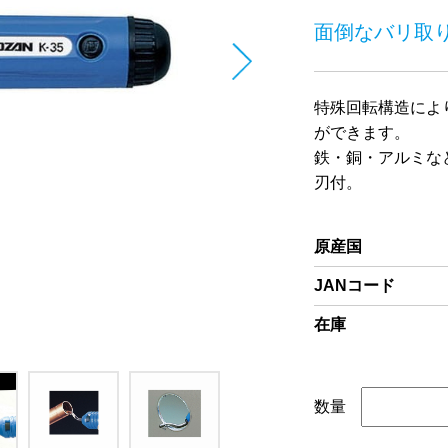
面倒なバリ取
特殊回転構造によ
ができます。
鉄・銅・アルミな
刃付。
原産国
JANコード
在庫
数量