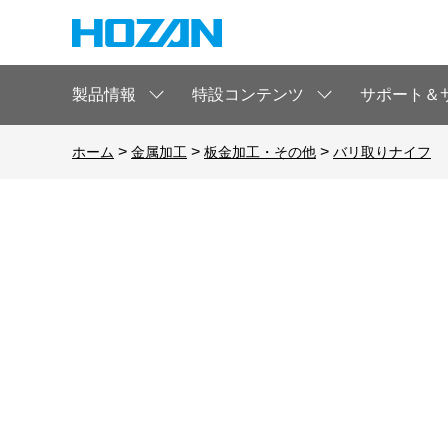
製品情報
特設コンテンツ
サポート＆
>
>
>
ホーム
金属加工
板金加工・その他
バリ取りナイフ