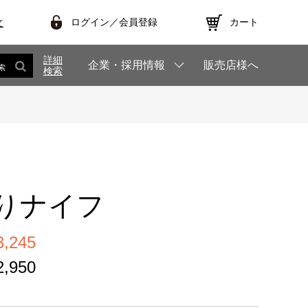
ログイン／会員登録
カート
文
詳細
企業・採用情報
販売店様へ
索
検索
りナイフ
,245
,950