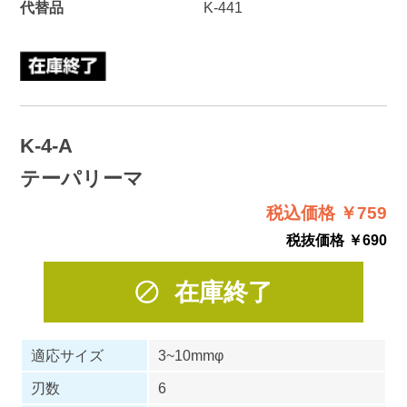
代替品
K-441
K-4-A
テーパリーマ
税込価格 ￥759
税抜価格 ￥690
在庫終了
適応サイズ
3~10mmφ
刃数
6