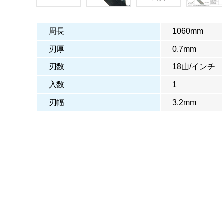
周長
1060mm
刃厚
0.7mm
刃数
18山/インチ
入数
1
刃幅
3.2mm