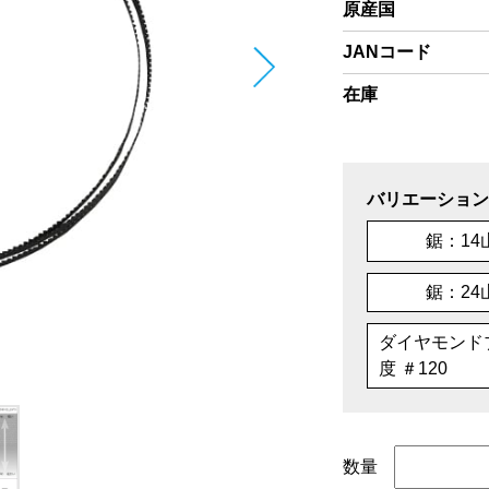
原産国
JANコード
在庫
バリエーション
鋸：14
鋸：24
ダイヤモンド
度 ＃120
数量