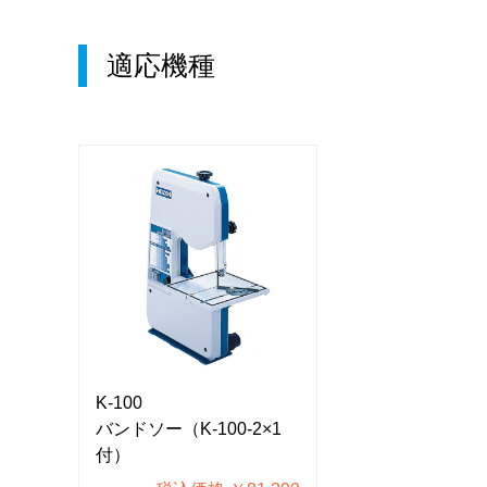
適応機種
K-100
K-100
×1
バンドソー（K-100-2×1
バンドソー（K-10
付）
付）