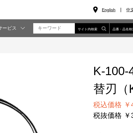
English
中
サービス
サイト内検索
品番・品名検
K-100-
替刃（K
税込価格 ￥4
税抜価格 ￥3