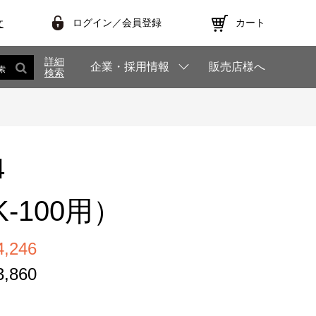
ログイン／会員登録
カート
文
詳細
企業・採用情報
販売店様へ
索
検索
4
-100用）
,246
,860