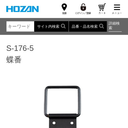
詳細検
サイト内検索
品番・品名検索
索
S-176-5
蝶番